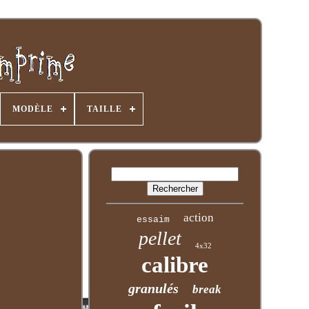
MODÈLE
TAILLE
action
essaim
pellet
4x32
calibre
granulés
break