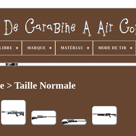
LIBRE
MARQUE
MATÉRIAU
MODE DE TIR
le > Taille Normale