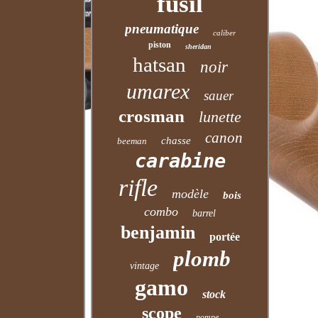
fusil
pneumatique
caliber
piston
sheridan
hatsan
noir
umarex
sauer
crosman
lunette
canon
chasse
beeman
carabine
rifle
modèle
bois
combo
barrel
benjamin
portée
plomb
vintage
gamo
stock
scope
pompe