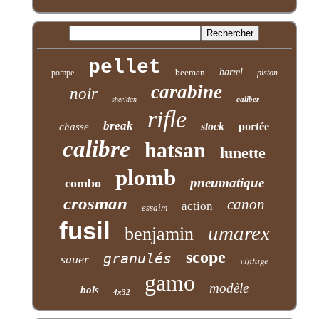
pellet
beeman
barrel
pompe
piston
carabine
noir
caliber
sheridan
rifle
break
stock
portée
chasse
calibre
hatsan
lunette
plomb
pneumatique
combo
crosman
canon
action
essaim
fusil
umarex
benjamin
scope
granulés
sauer
vintage
gamo
modèle
bois
4x32