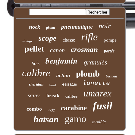
noir
pneumatique
stock
piston
rifle
scope
chasse
pompe
vintage
pellet
crosman
canon
portée
benjamin
granulés
bois
calibre
plomb
action
beeman
lunette
sheridan
essaim
barrel
umarex
sauer
break
caliber
fusil
carabine
combo
4x32
gamo
hatsan
modèle