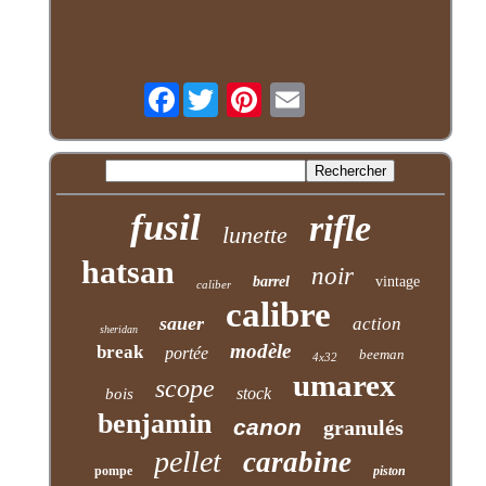
Facebook
fusil
rifle
lunette
hatsan
noir
barrel
vintage
caliber
calibre
sauer
action
sheridan
modèle
break
portée
beeman
4x32
umarex
scope
stock
bois
benjamin
canon
granulés
pellet
carabine
pompe
piston