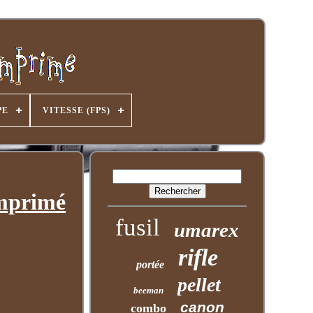
PE
VITESSE (FPS)
omprimé
fusil
umarex
rifle
portée
pellet
beeman
canon
combo