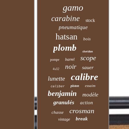
gamo
carabine
stock
pneumatique
hatsan
bois
plomb
sheridan
scope
barrel
pompe
noir
sauer
4x32
calibre
lunette
essaim
piston
caliber
benjamin
modèle
granulés
action
crosman
chasse
break
vintage