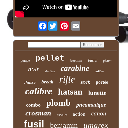
Facebook
pellet
beeman
barrel
pompe
piston
carabine
noir
caliber
sheridan
rifle
break
stock
portée
chasse
calibre
hatsan
lunette
plomb
pneumatique
combo
crosman
canon
action
essaim
fusil
umarex
benjamin