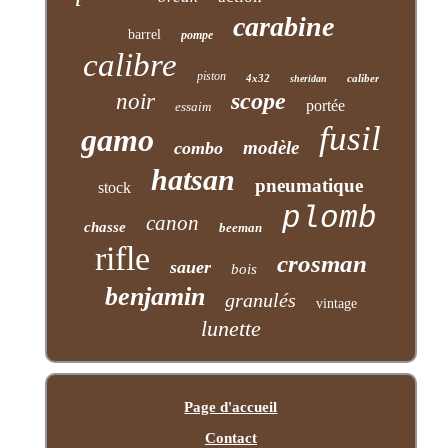
carabine
barrel
pompe
calibre
piston
4x32
caliber
sheridan
scope
noir
portée
essaim
fusil
gamo
modèle
combo
hatsan
pneumatique
stock
plomb
canon
chasse
beeman
rifle
crosman
sauer
bois
benjamin
granulés
vintage
lunette
Page d'accueil
Contact