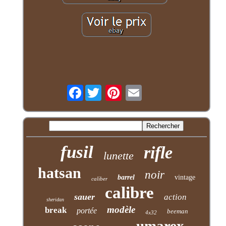
Facebook
fusil
rifle
lunette
hatsan
noir
barrel
vintage
caliber
calibre
sauer
action
sheridan
modèle
break
portée
beeman
4x32
umarex