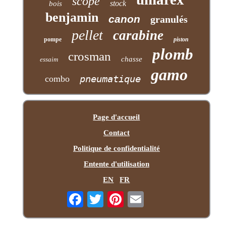
scope
stock
bois
benjamin
canon
granulés
pellet
carabine
pompe
piston
plomb
crosman
chasse
essaim
gamo
pneumatique
combo
Page d'accueil
Contact
Politique de confidentialité
Entente d'utilisation
EN
FR