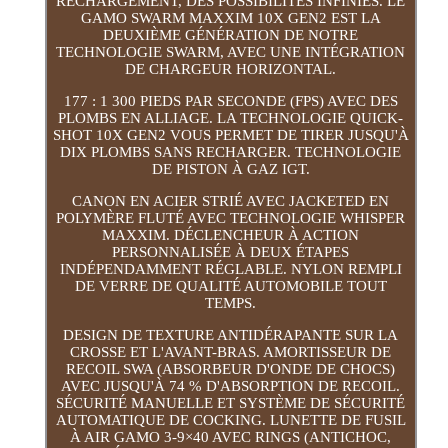
RECHARGEMENT, DES POSSIBILITÉS INFINIES. LE
GAMO SWARM MAXXIM 10X GEN2 EST LA
DEUXIÈME GÉNÉRATION DE NOTRE
TECHNOLOGIE SWARM, AVEC UNE INTÉGRATION
DE CHARGEUR HORIZONTAL.
177 : 1 300 PIEDS PAR SECONDE (FPS) AVEC DES
PLOMBS EN ALLIAGE. LA TECHNOLOGIE QUICK-
SHOT 10X GEN2 VOUS PERMET DE TIRER JUSQU'À
DIX PLOMBS SANS RECHARGER. TECHNOLOGIE
DE PISTON À GAZ IGT.
CANON EN ACIER STRIÉ AVEC JACKETED EN
POLYMÈRE FLUTÉ AVEC TECHNOLOGIE WHISPER
MAXXIM. DÉCLENCHEUR À ACTION
PERSONNALISÉE À DEUX ÉTAPES
INDÉPENDAMMENT RÉGLABLE. NYLON REMPLI
DE VERRE DE QUALITÉ AUTOMOBILE TOUT
TEMPS.
DESIGN DE TEXTURE ANTIDÉRAPANTE SUR LA
CROSSE ET L'AVANT-BRAS. AMORTISSEUR DE
RECOIL SWA (ABSORBEUR D'ONDE DE CHOCS)
AVEC JUSQU'À 74 % D'ABSORPTION DE RECOIL.
SÉCURITÉ MANUELLE ET SYSTÈME DE SÉCURITÉ
AUTOMATIQUE DE COCKING. LUNETTE DE FUSIL
À AIR GAMO 3-9×40 AVEC RINGS (ANTICHOC,