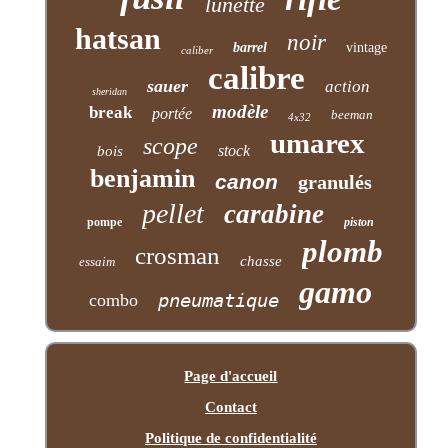
lunette
hatsan
noir
barrel
vintage
caliber
calibre
sauer
action
sheridan
modèle
break
portée
beeman
4x32
umarex
scope
stock
bois
benjamin
canon
granulés
pellet
carabine
pompe
piston
plomb
crosman
chasse
essaim
gamo
pneumatique
combo
Page d'accueil
Contact
Politique de confidentialité