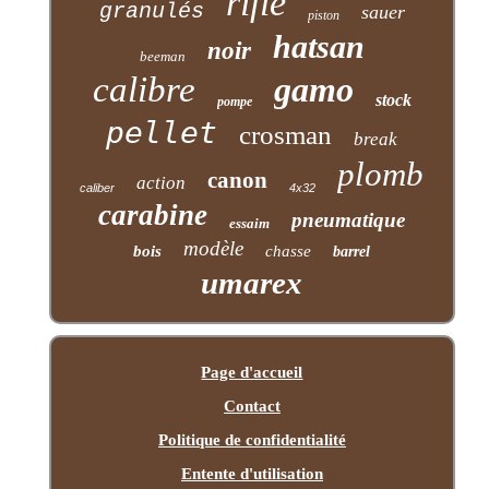
rifle
granulés
sauer
piston
hatsan
noir
beeman
calibre
gamo
stock
pompe
pellet
crosman
break
plomb
canon
action
caliber
4x32
carabine
pneumatique
essaim
modèle
bois
chasse
barrel
umarex
Page d'accueil
Contact
Politique de confidentialité
Entente d'utilisation