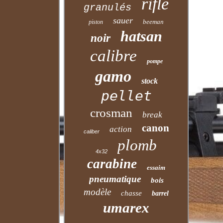
rifle
granulés
sauer
beeman
piston
hatsan
noir
calibre
pompe
gamo
stock
pellet
crosman
break
canon
action
caliber
plomb
4x32
carabine
essaim
pneumatique
bois
modèle
chasse
barrel
umarex