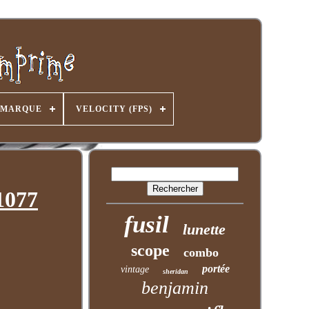
MARQUE
VELOCITY (FPS)
1077
fusil
lunette
scope
combo
portée
vintage
sheridan
benjamin