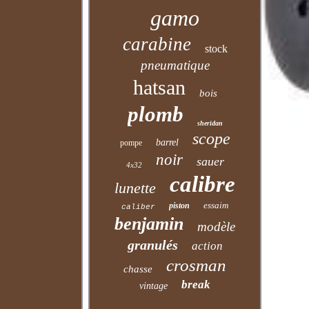
gamo
carabine
stock
pneumatique
hatsan
bois
plomb
sheridan
scope
barrel
pompe
noir
sauer
4x32
calibre
lunette
essaim
piston
caliber
benjamin
modèle
granulés
action
crosman
chasse
break
vintage