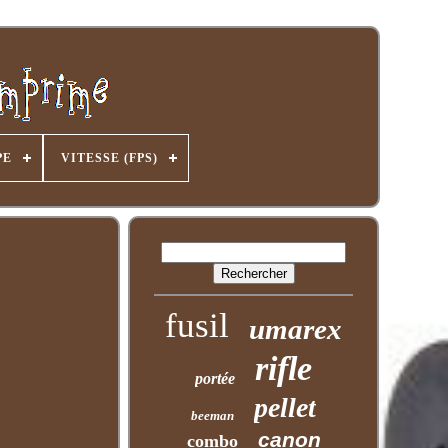
PE
VITESSE (FPS)
fusil
umarex
rifle
portée
pellet
beeman
canon
combo