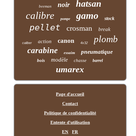
hatsan
noir
beeman
calibre
gamo
stock
pompe
pellet
crosman
break
plomb
canon
action
caliber
4x32
carabine
pneumatique
essaim
modèle
bois
chasse
barrel
umarex
Page d'accueil
Contact
Politique de confidentialité
Entente d'utilisation
EN
FR