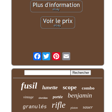
Facebook
fusil
scope
lunette
combo
benjamin
portée
vintage
sheridan
rifle
granulés
sauer
piston