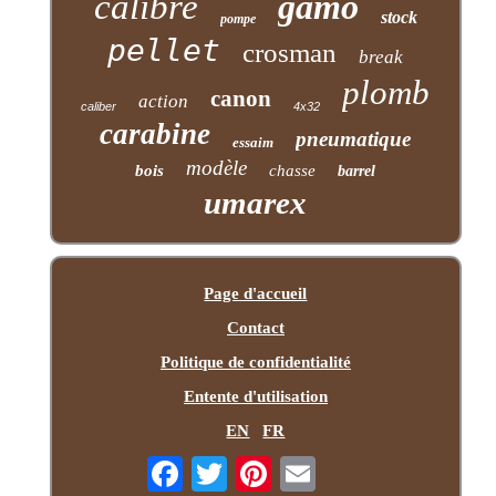
calibre
gamo
stock
pompe
pellet
crosman
break
plomb
canon
action
caliber
4x32
carabine
pneumatique
essaim
modèle
bois
chasse
barrel
umarex
Page d'accueil
Contact
Politique de confidentialité
Entente d'utilisation
EN
FR