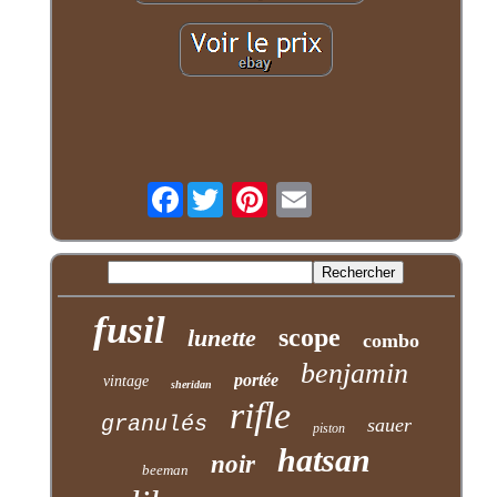
Facebook
fusil
scope
lunette
combo
benjamin
portée
vintage
sheridan
rifle
granulés
sauer
piston
hatsan
noir
beeman