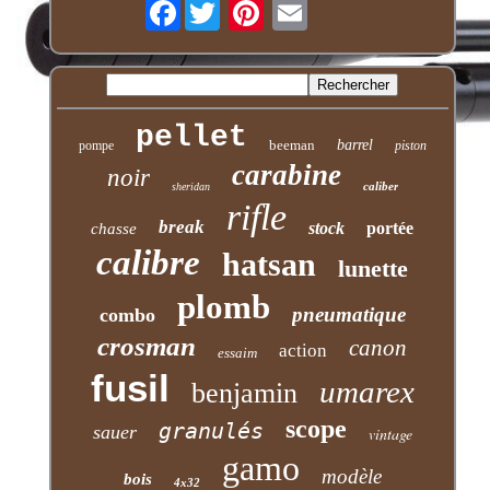
Facebook
pellet
beeman
barrel
pompe
piston
carabine
noir
caliber
sheridan
rifle
break
stock
portée
chasse
calibre
hatsan
lunette
plomb
pneumatique
combo
crosman
canon
action
essaim
fusil
umarex
benjamin
scope
granulés
sauer
vintage
gamo
modèle
bois
4x32