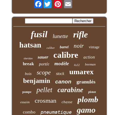
Facebook
fusil
rifle
lunette
hatsan
noir
barrel
vintage
caliber
calibre
sauer
action
sheridan
modèle
break
portée
beeman
4x32
umarex
scope
stock
bois
benjamin
canon
granulés
pellet
carabine
pompe
piston
plomb
crosman
chasse
essaim
gamo
pneumatique
combo