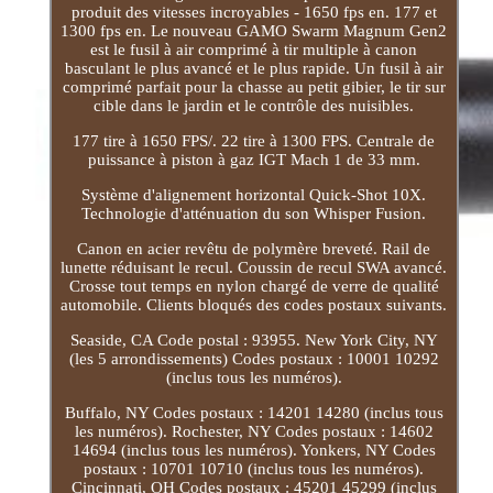
produit des vitesses incroyables - 1650 fps en. 177 et
1300 fps en. Le nouveau GAMO Swarm Magnum Gen2
est le fusil à air comprimé à tir multiple à canon
basculant le plus avancé et le plus rapide. Un fusil à air
comprimé parfait pour la chasse au petit gibier, le tir sur
cible dans le jardin et le contrôle des nuisibles.
177 tire à 1650 FPS/. 22 tire à 1300 FPS. Centrale de
puissance à piston à gaz IGT Mach 1 de 33 mm.
Système d'alignement horizontal Quick-Shot 10X.
Technologie d'atténuation du son Whisper Fusion.
Canon en acier revêtu de polymère breveté. Rail de
lunette réduisant le recul. Coussin de recul SWA avancé.
Crosse tout temps en nylon chargé de verre de qualité
automobile. Clients bloqués des codes postaux suivants.
Seaside, CA Code postal : 93955. New York City, NY
(les 5 arrondissements) Codes postaux : 10001 10292
(inclus tous les numéros).
Buffalo, NY Codes postaux : 14201 14280 (inclus tous
les numéros). Rochester, NY Codes postaux : 14602
14694 (inclus tous les numéros). Yonkers, NY Codes
postaux : 10701 10710 (inclus tous les numéros).
Cincinnati, OH Codes postaux : 45201 45299 (inclus