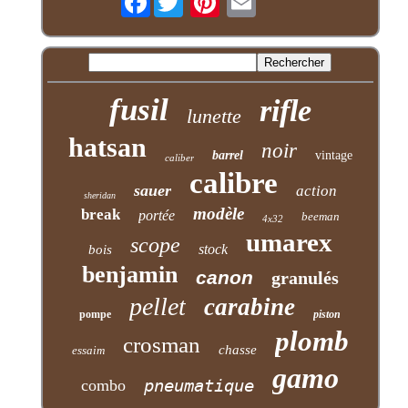
fusil
rifle
lunette
hatsan
noir
barrel
vintage
caliber
calibre
sauer
action
sheridan
modèle
break
portée
beeman
4x32
umarex
scope
stock
bois
benjamin
canon
granulés
pellet
carabine
pompe
piston
plomb
crosman
chasse
essaim
gamo
pneumatique
combo