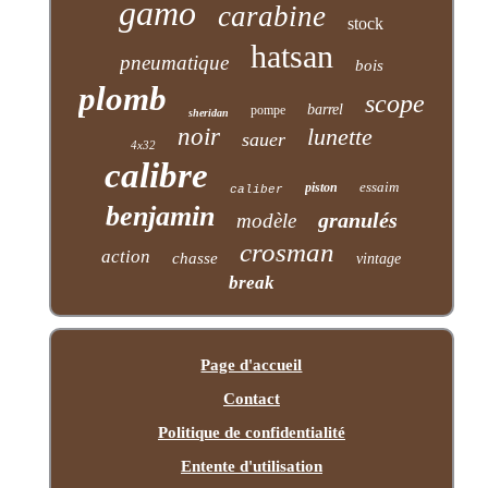
gamo
carabine
stock
hatsan
pneumatique
bois
plomb
scope
barrel
pompe
sheridan
noir
lunette
sauer
4x32
calibre
essaim
piston
caliber
benjamin
granulés
modèle
crosman
action
chasse
vintage
break
Page d'accueil
Contact
Politique de confidentialité
Entente d'utilisation