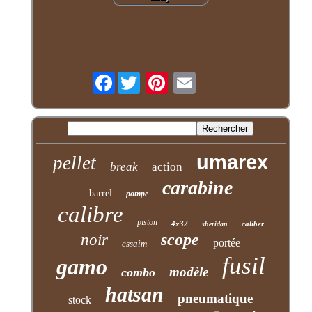
Facebook
umarex
pellet
break
action
carabine
barrel
pompe
calibre
piston
4x32
caliber
sheridan
scope
noir
portée
essaim
fusil
gamo
modèle
combo
hatsan
pneumatique
stock