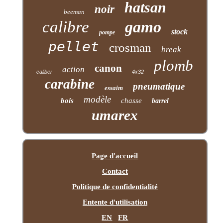
hatsan
noir
beeman
calibre
gamo
stock
pompe
pellet
crosman
break
plomb
canon
action
caliber
4x32
carabine
pneumatique
essaim
modèle
bois
chasse
barrel
umarex
Page d'accueil
Contact
Politique de confidentialité
Entente d'utilisation
EN
FR