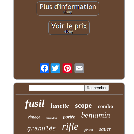
Facebook
fusil
scope
lunette
combo
benjamin
portée
vintage
sheridan
rifle
granulés
sauer
piston