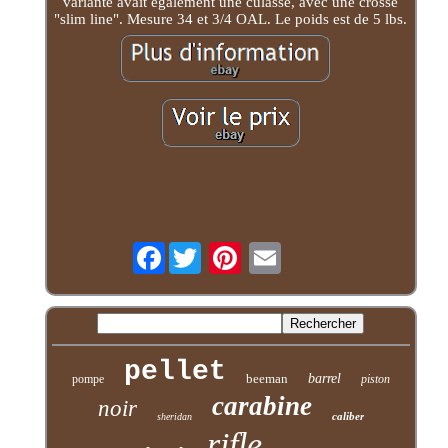
variante avait également une culasse, avec une crosse
"slim line". Mesure 34 et 3/4 OAL. Le poids est de 5 lbs.
Facebook
pellet
beeman
barrel
pompe
piston
carabine
noir
caliber
sheridan
rifle