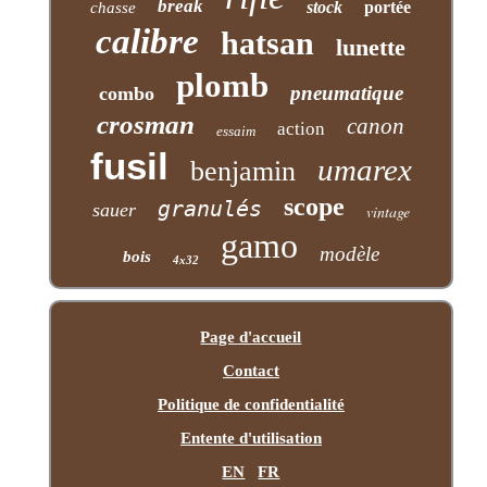
break
stock
portée
chasse
calibre
hatsan
lunette
plomb
pneumatique
combo
crosman
canon
action
essaim
fusil
umarex
benjamin
scope
granulés
sauer
vintage
gamo
modèle
bois
4x32
Page d'accueil
Contact
Politique de confidentialité
Entente d'utilisation
EN
FR